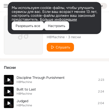
Войти
Мы используем cookie-файлы, чтобы улучшить
сервисы для вас. Если ваш возраст менее 13 лет,
настроить cookie-файлы должен ваш законный
представитель.
Больше информации
Альбом
Разрешить все
Настроить
Hardcore for Life
H8Machine
3
песни
Слушать
Песни
Discipline Through Punishment
2:23
H8Machine
Built to Last
2:24
H8Machine
Judged
2:04
H8Machine