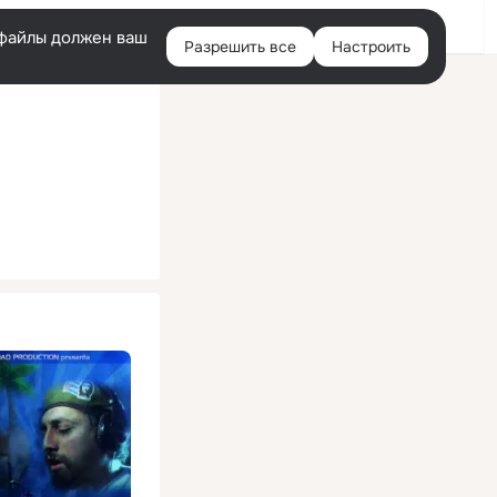
Помощь
Войти
й
e-файлы должен ваш
Разрешить все
Настроить
Правая
колонка