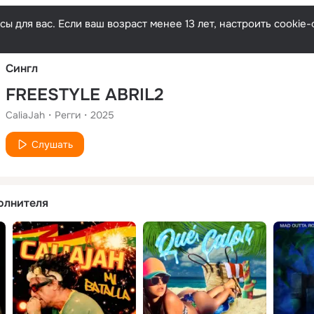
Русски
ы для вас. Если ваш возраст менее 13 лет, настроить cooki
Сингл
FREESTYLE ABRIL2
CaliaJah
Регги
2025
Слушать
олнителя