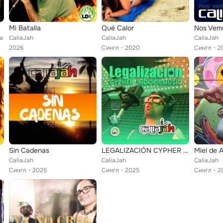
Fhya)
Mi Batalla
Qué Calor
Nos Vem
ya
CaliaJah
CaliaJah
CaliaJah
2026
Сингл
2020
Сингл
2
Sin Cadenas
LEGALIZACIÓN CYPHER INDOORMUSIC
CaliaJah
CaliaJah
CaliaJah
Сингл
2025
Сингл
2025
Сингл
2