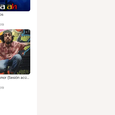
os
019
Miel de Amor (Sesión acústica)
019