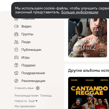
Мы используем cookie-файлы, чтобы улучшить сервис
законный представитель.
Больше информации
Левая
Главная
колонка
Видео
Группы
Люди
Публикации
Игры
Подарки
Другие альбомы исп
Поздравления
Рекомендации
Сменить язык
Рекламодателям
Помощь
Новости
Ещё
Мы применяем