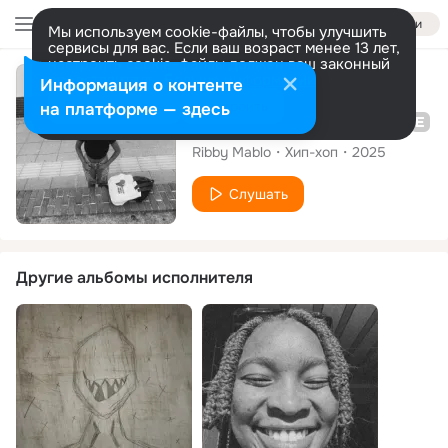
Войти
Мы используем cookie-файлы, чтобы улучшить
сервисы для вас. Если ваш возраст менее 13 лет,
настроить cookie-файлы должен ваш законный
представитель.
Больше информации
Сингл
Информация о контенте
Разрешить все
Настроить
на платформе — здесь
A Loverboy's Interlude
Ribby Mablo
Хип-хоп
2025
Слушать
Другие альбомы исполнителя