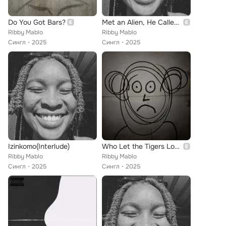
Do You Got Bars?
Met an Alien, He Called Me Bronem.
Ribby Mablo
Ribby Mablo
Сингл
2025
Сингл
2025
Izinkomo(Interlude)
Who Let the Tigers Loose?
Ribby Mablo
Ribby Mablo
Сингл
2025
Сингл
2025