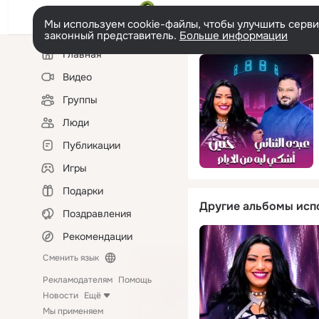
Мы используем cookie-файлы, чтобы улучшить сервис
законный представитель.
Больше информации
Левая
Главная
колонка
Видео
Группы
Люди
Публикации
Игры
Подарки
Другие альбомы исп
Поздравления
Рекомендации
Сменить язык
Рекламодателям
Помощь
Новости
Ещё
Мы применяем