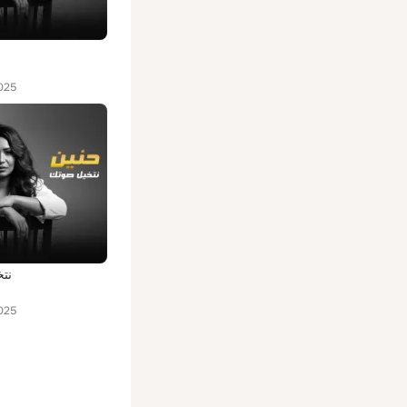
025
نت
025