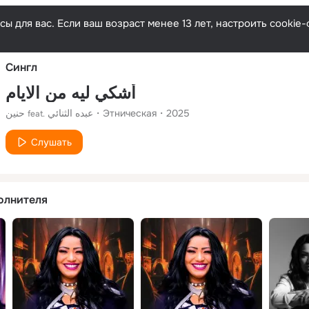
Русски
ы для вас. Если ваш возраст менее 13 лет, настроить cooki
Сингл
أشكي ليه من الايام
حنين
عبده الثنائي
Этническая
2025
feat.
Слушать
олнителя