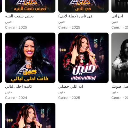
احزاني
في ناس (حفلة لايف)
بعيني شفت البنيه
حنين
حنين
حنين
Сингл
2025
Сингл
2025
Сингл
2
خيل صوتك
ايه اللي حصلي
كانت احلى ليالي
حنين
حنين
حنين
Сингл
2024
Сингл
2025
Сингл
2