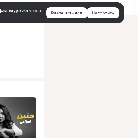
Помощь
Войти
й
e-файлы должен ваш
Разрешить все
Настроить
Правая
колонка