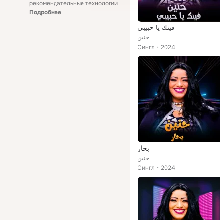
рекомендательные технологии
Подробнее
فينك يا حبيبي
حنين
Сингл
2024
بحار
حنين
Сингл
2024