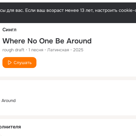
Русски
ы для вас. Если ваш возраст менее 13 лет, настроить cooki
Сингл
Where No One Be Around
rough draft
1
песня
Латинская
2025
Слушать
 Around
олнителя