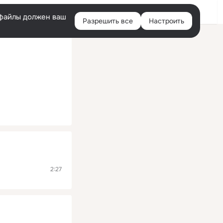
Помощь
Войти
й
e-файлы должен ваш
Разрешить все
Настроить
Правая
колонка
2:27