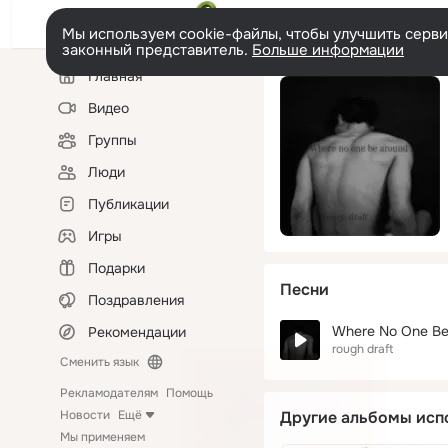
Мы используем cookie-файлы, чтобы улучшить сервис
законный представитель.
Больше информации
Левая
Главная
колонка
Видео
Группы
Люди
Публикации
Игры
Подарки
Песни
Поздравления
Where No One Be
Рекомендации
rough draft
Сменить язык
Рекламодателям
Помощь
Новости
Ещё
Другие альбомы исп
Мы применяем