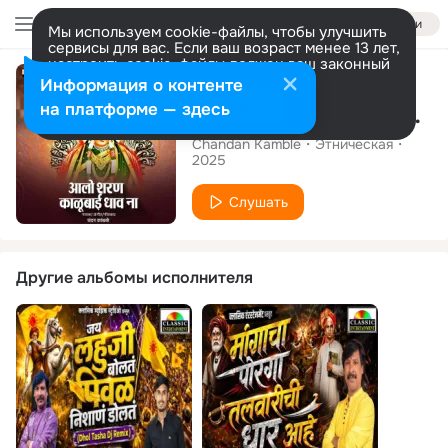
Войти
Мы используем cookie-файлы, чтобы улучшить
сервисы для вас. Если ваш возраст менее 13 лет,
настроить cookie-файлы должен ваш законный
Сингл
представитель.
Больше информации
Информация о контенте
Разрешить все
Настроить
на платформе — здесь
Aalo Sharan Kalubai Dhav Na
Chandan Kamble
Этническая
2025
Слушать
Другие альбомы исполнителя