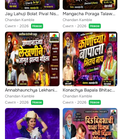
Jay Lahuji Bolat Pival Nishan Dolat (Dj Remix)
Mangacha Poraga Talawarichi Dhar Aahe (Dj Remix)
Chandan Kamble
Chandan Kamble
Сингл
2026
Сингл
2026
Новое
Новое
Annabhaunchya Lekhanine Jagrut Zalya Mahila
Konachya Bapala Bhitach Nay (Dj Remix)
Chandan Kamble
Chandan Kamble
Сингл
2026
Сингл
2026
Новое
Новое