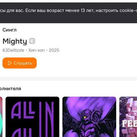
Русски
ы для вас. Если ваш возраст менее 13 лет, настроить cooki
Сингл
Mighty
63Deltizzle
Хип-хоп
2025
Слушать
олнителя