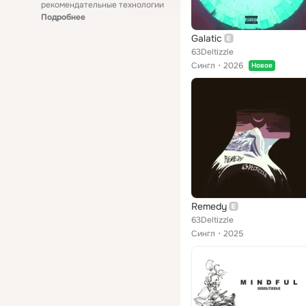
рекомендательные технологии
Подробнее
Galatic
63Deltizzle
Сингл
2026
Новое
Remedy
63Deltizzle
Сингл
2025