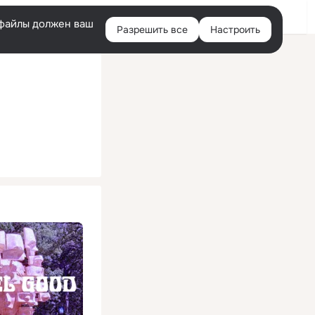
Помощь
Войти
й
e-файлы должен ваш
Разрешить все
Настроить
Правая
колонка