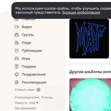
Мы используем cookie-файлы, чтобы улучшить сервис
законный представитель.
Больше информации
Левая
Главная
колонка
Видео
Группы
Люди
Публикации
Игры
Подарки
Другие альбомы исп
Поздравления
Рекомендации
Сменить язык
Рекламодателям
Помощь
Новости
Ещё
Мы применяем