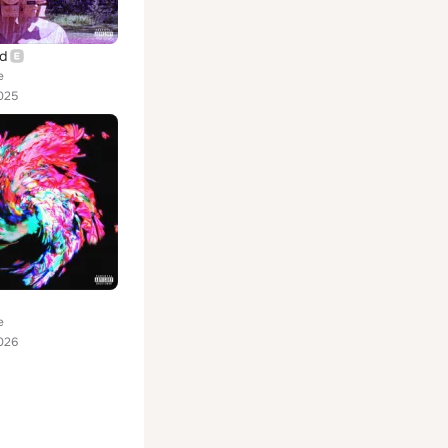
d
e
025
e
026