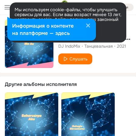
Войти
Мы используем cookie-файлы, чтобы улучшить
сервисы для вас. Если ваш возраст менее 13 лет,
настроить cookie-файлы должен ваш законный
представитель.
Больше информации
Сингл
Информация о контенте
Разрешить все
Настроить
на платформе — здесь
Sai Anju Ma Au (DJ Remix)
DJ IndoMix
Танцевальная
2021
Слушать
Другие альбомы исполнителя