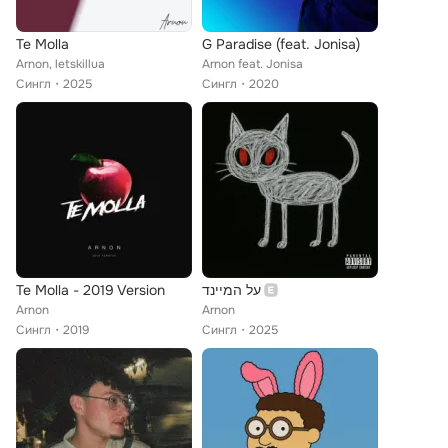
Te Molla
G Paradise (feat. Jonisa)
Arnon, letskillua
Arnon feat. Jonisa
Сингл
2025
Сингл
2020
Te Molla - 2019 Version
על המיינד
Arnon
Arnon
Сингл
2019
Сингл
2025