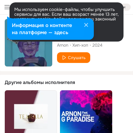
Войти
Мы используем cookie-файлы, чтобы улучшить
сервисы для вас. Если ваш возраст менее 13 лет,
настроить cookie-файлы должен ваш законный
представитель.
Больше информации
Сингл
Информация о контенте
Разрешить все
Настроить
на платформе — здесь
מגיל קטן
Arnon
Хип-хоп
2024
Слушать
Другие альбомы исполнителя