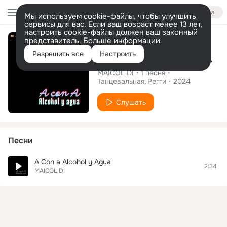
Войти
Мы используем cookie-файлы, чтобы улучшить
сервисы для вас. Если ваш возраст менее 13 лет,
настроить cookie-файлы должен ваш законный
Сингл
представитель.
Больше информации
Разрешить все
Настроить
A Con a Alcohol y Agua
MAICOL DI
1
песня
Танцевальная
Регги
2024
Слушать
Песни
A Con a Alcohol y Agua
2:34
MAICOL DI