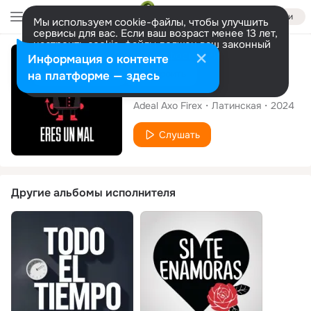
Войти
Мы используем cookie-файлы, чтобы улучшить
сервисы для вас. Если ваш возраст менее 13 лет,
настроить cookie-файлы должен ваш законный
представитель.
Больше информации
Сингл
Информация о контенте
Разрешить все
Настроить
на платформе — здесь
Eres un mal
Adeal Axo Firex
Латинская
2024
Слушать
Другие альбомы исполнителя