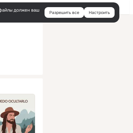
Помощь
Войти
й
e-файлы должен ваш
Разрешить все
Настроить
Правая
колонка