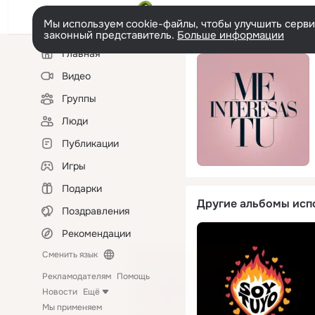
Мы используем cookie-файлы, чтобы улучшить сервис
законный представитель.
Больше информации
Левая
Главная
колонка
Видео
Группы
Люди
Публикации
Игры
Подарки
Другие альбомы исп
Поздравления
Рекомендации
Сменить язык
Рекламодателям
Помощь
Новости
Ещё
Мы применяем