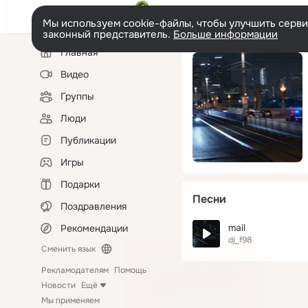
Мы используем cookie-файлы, чтобы улучшить сервис
законный представитель.
Больше информации
Левая
Главная
колонка
Видео
Группы
Люди
Публикации
Игры
Подарки
Песни
Поздравления
mail
Рекомендации
dj_f98
Сменить язык
Рекламодателям
Помощь
Новости
Ещё
Мы применяем