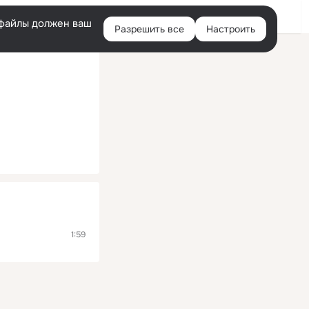
Помощь
Войти
й
e-файлы должен ваш
Разрешить все
Настроить
Правая
колонка
1:59