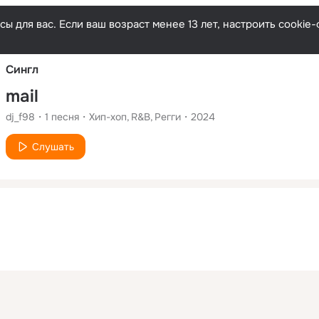
Русски
ы для вас. Если ваш возраст менее 13 лет, настроить cooki
Сингл
mail
dj_f98
1
песня
Хип-хоп
R&B
Регги
2024
Слушать