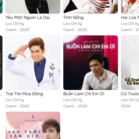
Yêu Một Người Là Dại
Tình Nồng
Hai Lúa 
Luu Chi Vy
Lưu Chí Vỹ
Luu Chi V
Сингл
2025
Сингл
2025
Сингл
2
 Người Ta Lấy Chồng
Trái Tim Mùa Đông
Buồn Làm Chi Em Ơi
Có Trước
Luu Chi Vy
Lưu Chí Vỹ
Lưu Chí V
Сингл
2025
Сингл
2024
2024