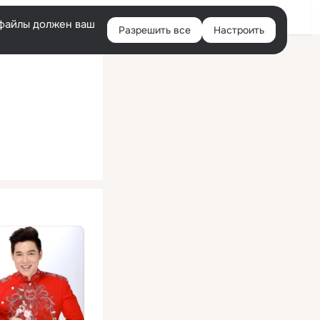
Помощь
Войти
й
e-файлы должен ваш
Разрешить все
Настроить
Правая
колонка