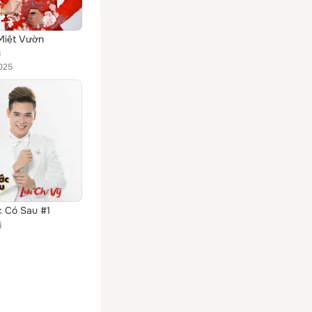
Miệt Vườn
y
025
 Có Sau #1
ỹ