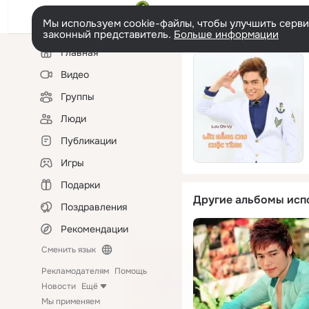
Мы используем cookie-файлы, чтобы улучшить сервис
законный представитель.
Больше информации
Левая
Главная
колонка
Видео
Группы
Люди
Публикации
Игры
Подарки
Другие альбомы исп
Поздравления
Рекомендации
Сменить язык
Рекламодателям
Помощь
Новости
Ещё
Мы применяем