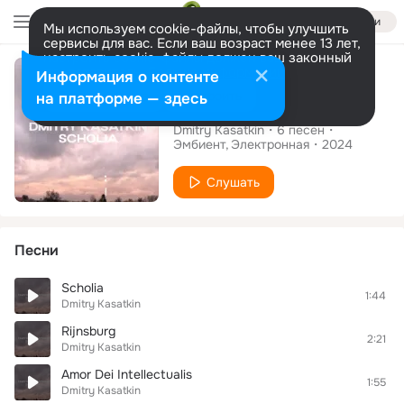
Войти
Мы используем cookie-файлы, чтобы улучшить
сервисы для вас. Если ваш возраст менее 13 лет,
настроить cookie-файлы должен ваш законный
Альбом
представитель.
Больше информации
Информация о контенте
Разрешить все
Настроить
на платформе — здесь
Scholia
Dmitry Kasatkin
6
песен
Эмбиент
Электронная
2024
Слушать
Песни
Scholia
1:44
Dmitry Kasatkin
Rijnsburg
2:21
Dmitry Kasatkin
Amor Dei Intellectualis
1:55
Dmitry Kasatkin