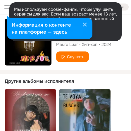
Войти
Мы используем cookie-файлы, чтобы улучшить
сервисы для вас. Если ваш возраст менее 13 лет,
настроить cookie-файлы должен ваш законный
представитель.
Больше информации
Сингл
Информация о контенте
Разрешить все
Настроить
на платформе — здесь
Toy Mejor
Mauro Luar
Хип-хоп
2024
Слушать
Другие альбомы исполнителя