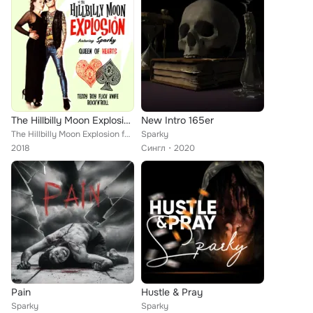
The Hillbilly Moon Explosion
New Intro 165er
The Hillbilly Moon Explosion feat. Sparky
Sparky
2018
Сингл
2020
Pain
Hustle & Pray
Sparky
Sparky