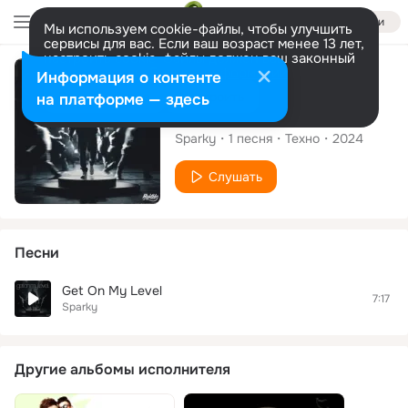
Войти
Мы используем cookie-файлы, чтобы улучшить
сервисы для вас. Если ваш возраст менее 13 лет,
настроить cookie-файлы должен ваш законный
представитель.
Больше информации
Сингл
Информация о контенте
Разрешить все
Настроить
на платформе — здесь
Get On My Level
Sparky
1
песня
Техно
2024
Слушать
Песни
Get On My Level
7:17
Sparky
Другие альбомы исполнителя