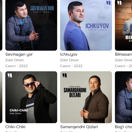
Sevmagan yor
Ichkuyov
Bilmasan
Zokir Omon
Zokir Omon
Zokir Omo
Сингл
2022
Сингл
2022
Сингл
2
Chiki-Chiki
Samarqandni Qizlari
Bog'i ch