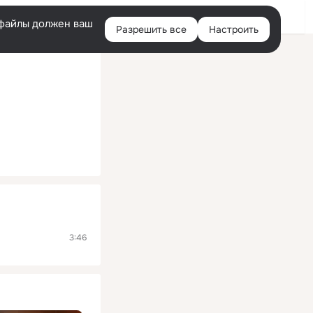
Помощь
Войти
й
e-файлы должен ваш
Разрешить все
Настроить
Правая
колонка
3:46