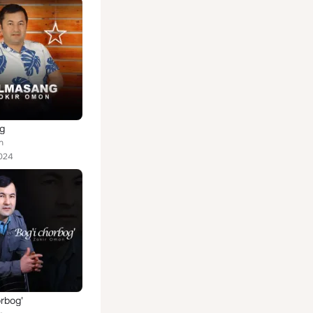
g
n
024
orbog'