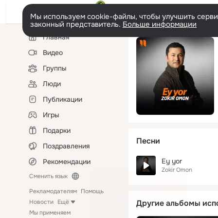
Мы используем cookie-файлы, чтобы улучшить сервис
законный представитель.
Больше информации
Левая
Главная
колонка
Видео
Группы
Люди
Публикации
Игры
Подарки
Песни
Поздравления
Ey yor
Рекомендации
Zokir Omon
Сменить язык
Рекламодателям
Помощь
Новости
Ещё
Другие альбомы исп
Мы применяем