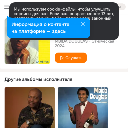
Войти
Мы используем cookie-файлы, чтобы улучшить
сервисы для вас. Если ваш возраст менее 13 лет,
настроить cookie-файлы должен ваш законный
Альбом
представитель.
Больше информации
Информация о контенте
Разрешить все
Настроить
на платформе — здесь
Za Më Yen
MBIDA DOUGLAS
Этническая
2024
Слушать
Другие альбомы исполнителя