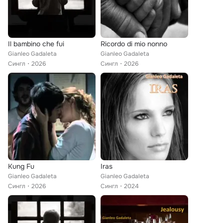
Il bambino che fui
Ricordo di mio nonno
Gianleo Gadaleta
Gianleo Gadaleta
Сингл
2026
Сингл
2026
Kung Fu
Iras
Gianleo Gadaleta
Gianleo Gadaleta
Сингл
2026
Сингл
2024