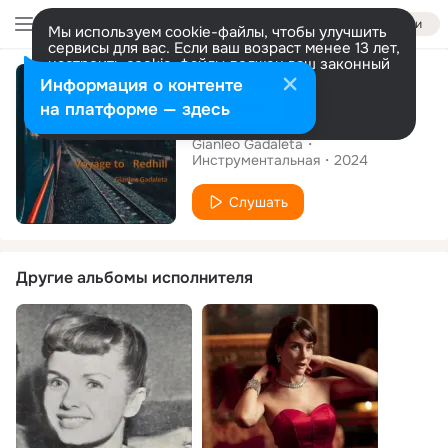
Войти
Мы используем cookie-файлы, чтобы улучшить
сервисы для вас. Если ваш возраст менее 13 лет,
настроить cookie-файлы должен ваш законный
Сингл
представитель.
Больше информации
Информация о контенте
Разрешить все
Настроить
на платформе — здесь
Voyage to Redhill
Gianleo Gadaleta
Инструментальная
2024
Слушать
Другие альбомы исполнителя