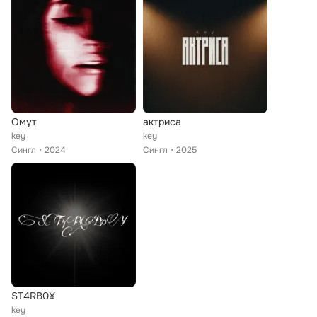
Омут
актриса
key
key
Сингл
2024
Сингл
2025
ST4RB0¥
key