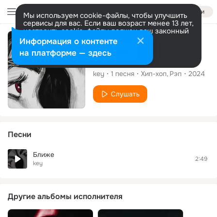
Войти
Мы используем cookie-файлы, чтобы улучшить
сервисы для вас. Если ваш возраст менее 13 лет,
настроить cookie-файлы должен ваш законный
представитель.
Больше информации
Сингл
Информация о контенте
Разрешить все
Настроить
на платформе — здесь
Ближе
key
1
песня
Хип-хоп
Рэп
2024
Слушать
Песни
Ближе
2:49
key
Другие альбомы исполнителя