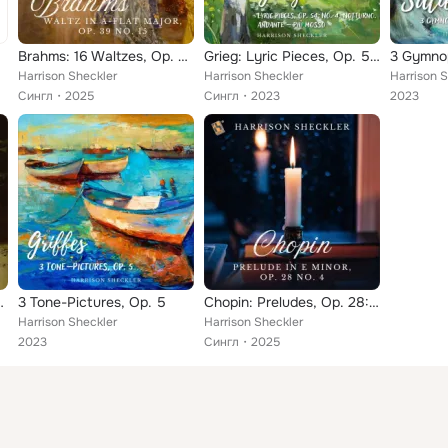
Brahms: 16 Waltzes, Op. 39: No. 15 in A-Flat Major
Grieg: Lyric Pieces, Op. 54: No. 4, Notturno. Andante - Più mos
3 Gymno
Harrison Sheckler
Harrison Sheckler
Harrison 
Сингл
2025
Сингл
2023
2023
lise, WoO 59
3 Tone-Pictures, Op. 5
Chopin: Preludes, Op. 28: No. 4 in E Minor, Largo
Harrison Sheckler
Harrison Sheckler
2023
Сингл
2025