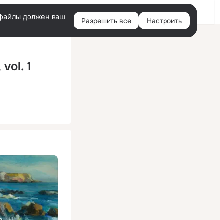
Помощь
Войти
й
e-файлы должен ваш
Разрешить все
Настроить
Правая
колонка
vol. 1