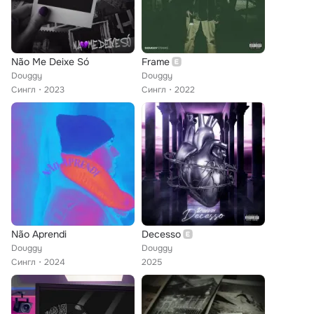
Não Me Deixe Só
Frame
Douggy
Douggy
Сингл
2023
Сингл
2022
Não Aprendi
Decesso
Douggy
Douggy
Сингл
2024
2025