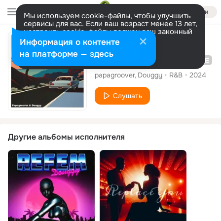
Войти
Мы используем cookie-файлы, чтобы улучшить
сервисы для вас. Если ваш возраст менее 13 лет,
настроить cookie-файлы должен ваш законный
представитель.
Больше информации
Альбом
Информация о контенте
Разрешить все
Настроить
на платформе — здесь
VITESSE DE CROISIERE
papagroover
Douggy
R&B
2024
Слушать
Другие альбомы исполнителя