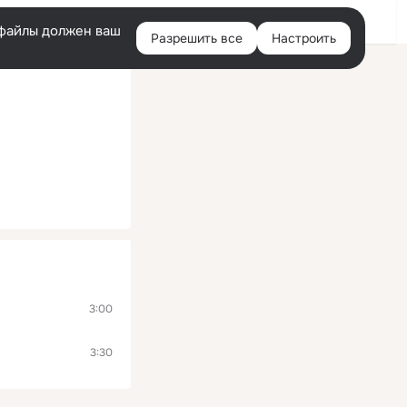
Помощь
Войти
й
e-файлы должен ваш
Разрешить все
Настроить
Правая
колонка
3:00
3:30