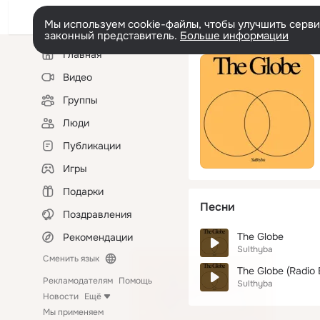
Мы используем cookie-файлы, чтобы улучшить сервис
законный представитель.
Больше информации
Левая
Главная
колонка
Видео
Группы
Люди
Публикации
Игры
Подарки
Песни
Поздравления
The Globe
Рекомендации
Sulthyba
Сменить язык
The Globe (Radio 
Рекламодателям
Помощь
Sulthyba
Новости
Ещё
Мы применяем