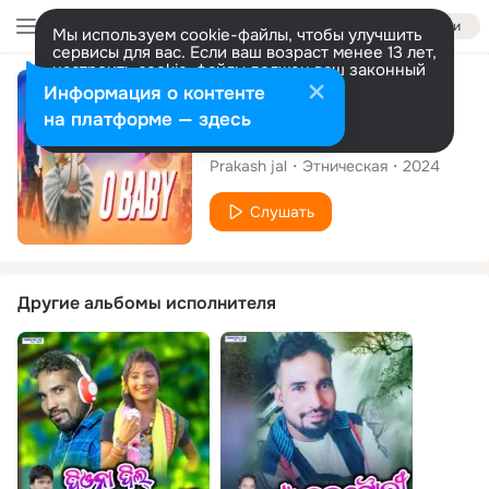
Войти
Мы используем cookie-файлы, чтобы улучшить
сервисы для вас. Если ваш возраст менее 13 лет,
настроить cookie-файлы должен ваш законный
представитель.
Больше информации
Сингл
Информация о контенте
Разрешить все
Настроить
на платформе — здесь
O Baby
Prakash jal
Этническая
2024
Слушать
Другие альбомы исполнителя