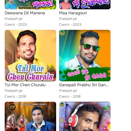
Deewana Dil Manena
Maa Haragouri
Prakash jal
Prakash jal
Сингл
2023
Сингл
2023
Tui Mor Chen Churalu
Ganapati Prabhu Sri Ganesha
Prakash jal
Prakash jal
Сингл
2018
Сингл
2018