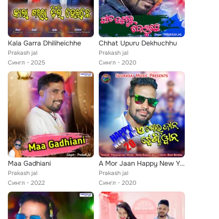
Kala Garra Dhiliheichhe
Chhat Upuru Dekhuchhu
Prakash jal
Prakash jal
Сингл
2025
Сингл
2020
Maa Gadhiani
A Mor Jaan Happy New Year 2021
Prakash jal
Prakash jal
Сингл
2022
Сингл
2020