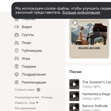
Мы используем cookie-файлы, чтобы улучшить сервис
законный представитель.
Больше информации
Левая
Главная
колонка
Видео
Группы
Люди
Публикации
Игры
Подарки
Песни
Поздравления
The Quester's La
Рекомендации
Casey Lights
Сменить язык
Harmonious Keys
Рекламодателям
Помощь
Casey Lights
Новости
Ещё
Spruce Solitude
Мы применяем
Casey Lights