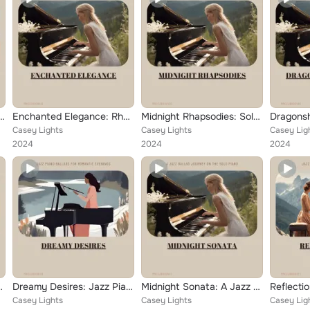
ves: Rhythmic Jazz Piano Ballad Collection
Enchanted Elegance: Rhythmic Whispers from the Medicinal Garden
Midnight Rhapsodies: Solace under the Veil of Jazz.
Casey Lights
Casey Lights
Casey Lig
2024
2024
2024
nious Ballad of Serenity
Dreamy Desires: Jazz Piano Ballads for Romantic Evenings
Midnight Sonata: A Jazz Ballad Journey on the Solo Piano
Casey Lights
Casey Lights
Casey Lig