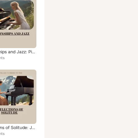
Dragonships and Jazz: Piano Melodies from the Viking Age
hts
Reflections of Solitude: Jazz Ballads to Unwind the Mind
hts