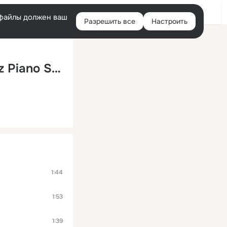
Помощь
Войти
й
e-файлы должен ваш
Разрешить все
Настроить
Правая
колонка
Melodic Reverie: An Anachronistic Jazz Piano Serenade
1:44
1:53
1:39