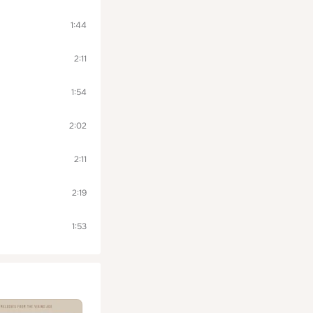
1:44
2:11
1:54
2:02
2:11
2:19
1:53