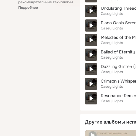
рекомендательные технологии
Подробнее
Undulating Threa
Casey Lights
Piano Oasis Seren
Casey Lights
Melodies of the M
Casey Lights
Ballad of Eternity
Casey Lights
Dazzling Glisten 
Casey Lights
Crimson's Whispe
Casey Lights
Resonance Reme
Casey Lights
Другие альбомы исп