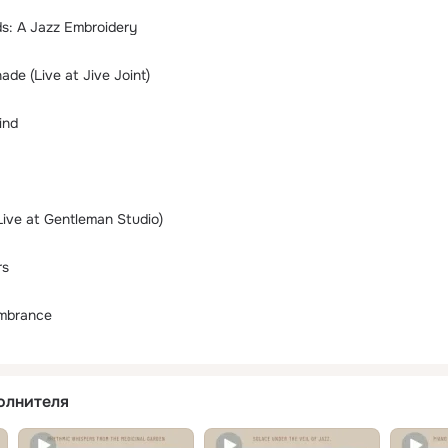
ds: A Jazz Embroidery
ade (Live at Jive Joint)
ind
(Live at Gentleman Studio)
rs
mbrance
олнителя