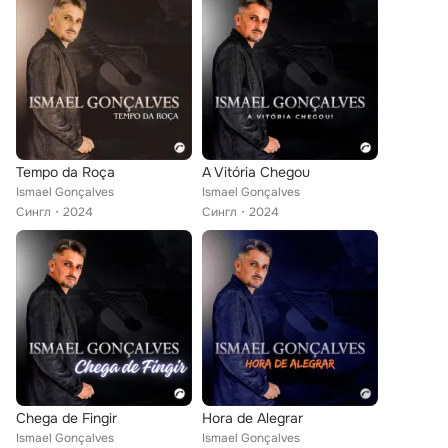
Tempo da Roça
A Vitória Chegou
Ismael Gonçalves
Ismael Gonçalves
Сингл
2024
Сингл
2024
Chega de Fingir
Hora de Alegrar
Ismael Gonçalves
Ismael Gonçalves