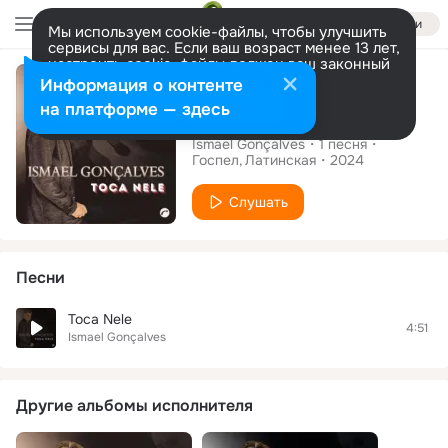
Войти
Мы используем cookie-файлы, чтобы улучшить
сервисы для вас. Если ваш возраст менее 13 лет,
настроить cookie-файлы должен ваш законный
Сингл
представитель.
Больше информации
Информация о контенте
Разрешить все
Настроить
на платформе — здесь
Toca Nele
Ismael Gonçalves
1
песня
Госпел
Латинская
2024
Слушать
Песни
Toca Nele
4:51
Ismael Gonçalves
Другие альбомы исполнителя