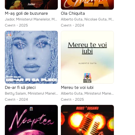
M-aș goli de buzunare
Ola Chiquita
Jador, Ministerul Manelelor, Manelele Trecutului
Alberto Guta, Nicolae Guta, Ministerul Manelelor
Сингл
2025
Сингл
2024
De-ar fi să pleci
Mereu te voi iubi
Betty Salam, Ministerul Manelelor
Alberto Guta, Ministerul Manelelor
Сингл
2024
Сингл
2025