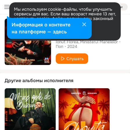
Войти
Мы используем cookie-файлы, чтобы улучшить
сервисы для вас. Если ваш возраст менее 13 лет,
настроить cookie-файлы должен ваш законный
Сингл
представитель.
Больше информации
Информация о контенте
Разрешить все
Настроить
на платформе — здесь
Te sărut
Ionut Florea
Ministerul Manelelor
Поп
2024
Слушать
Другие альбомы исполнителя