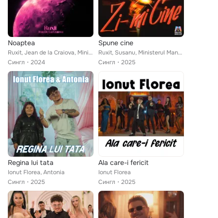
Noaptea
Spune cine
Ruxit, Jean de la Craiova, Ministerul Manelelor
Ruxit, Susanu, Ministerul Manelelor
Сингл
2024
Сингл
2025
Regina lui tata
Ala care-i fericit
Ionut Florea, Antonia
Ionut Florea
Сингл
2025
Сингл
2025