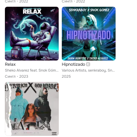
Сингл
2022
Сингл
2022
Relax
Hipnotizado
Sheko Alvarez feat. Snok Gómez
Various Artists, senkraboy, Snok Gómez, Sheko Alvarez, Jahm Hunters
Сингл
2023
2025