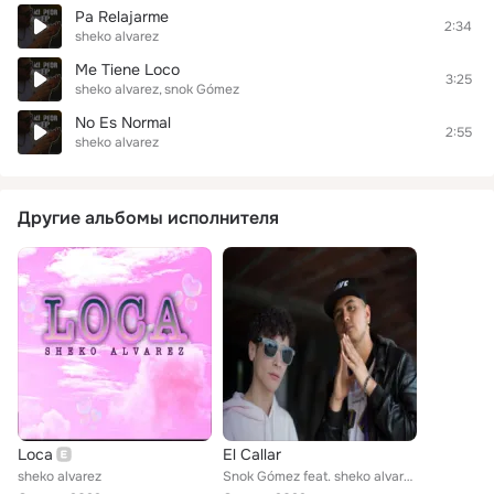
Pa Relajarme
2:34
sheko alvarez
Me Tiene Loco
3:25
sheko alvarez
snok Gómez
No Es Normal
2:55
sheko alvarez
Другие альбомы исполнителя
Loca
El Callar
sheko alvarez
Snok Gómez feat. sheko alvarez