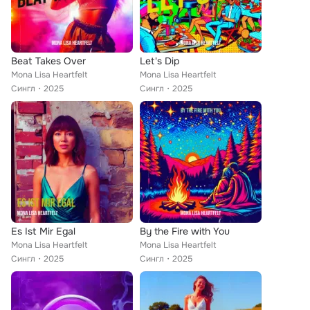
Beat Takes Over
Let's Dip
Mona Lisa Heartfelt
Mona Lisa Heartfelt
Сингл
2025
Сингл
2025
Es Ist Mir Egal
By the Fire with You
Mona Lisa Heartfelt
Mona Lisa Heartfelt
Сингл
2025
Сингл
2025