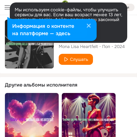
Войти
Мы используем cookie-файлы, чтобы улучшить
сервисы для вас. Если ваш возраст менее 13 лет,
настроить cookie-файлы должен ваш законный
представитель.
Больше информации
Сингл
Информация о контенте
Разрешить все
Настроить
на платформе — здесь
Königin Ohne Geld
Mona Lisa Heartfelt
Поп
2024
Слушать
Другие альбомы исполнителя