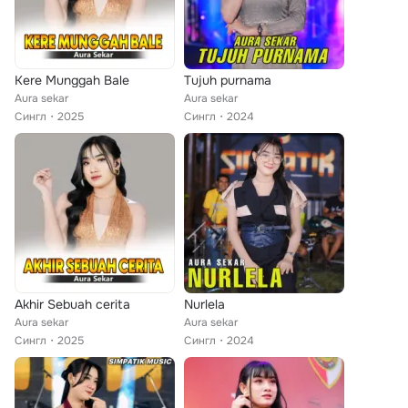
Kere Munggah Bale
Tujuh purnama
Aura sekar
Aura sekar
Сингл
2025
Сингл
2024
Akhir Sebuah cerita
Nurlela
Aura sekar
Aura sekar
Сингл
2025
Сингл
2024