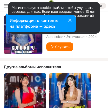
Войти
Мы используем cookie-файлы, чтобы улучшить
сервисы для вас. Если ваш возраст менее 13 лет,
настроить cookie-файлы должен ваш законный
представитель.
Больше информации
Сингл
Информация о контенте
Разрешить все
Настроить
на платформе — здесь
Kupu kupu
Aura sekar
Этническая
2024
Слушать
Другие альбомы исполнителя