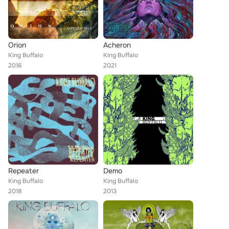
Orion
Acheron
King Buffalo
King Buffalo
2016
2021
Repeater
Demo
King Buffalo
King Buffalo
2018
2013