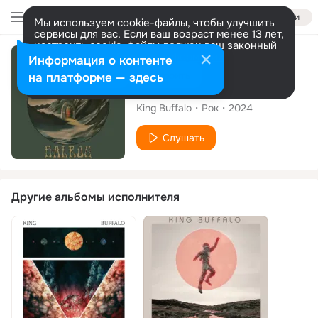
Войти
Мы используем cookie-файлы, чтобы улучшить
сервисы для вас. Если ваш возраст менее 13 лет,
настроить cookie-файлы должен ваш законный
представитель.
Больше информации
Сингл
Информация о контенте
Разрешить все
Настроить
на платформе — здесь
Balrog
King Buffalo
Рок
2024
Слушать
Другие альбомы исполнителя