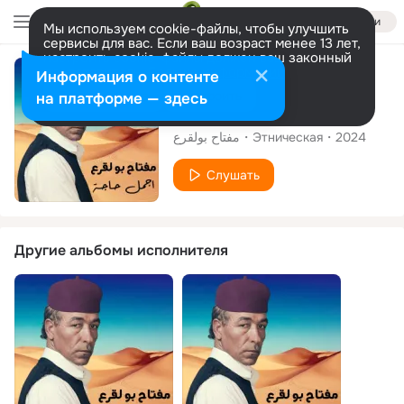
Войти
Мы используем cookie-файлы, чтобы улучшить
сервисы для вас. Если ваш возраст менее 13 лет,
настроить cookie-файлы должен ваш законный
представитель.
Больше информации
Сингл
Информация о контенте
Разрешить все
Настроить
на платформе — здесь
اجمل حاجة
مفتاح بولقرع
Этническая
2024
Слушать
Другие альбомы исполнителя