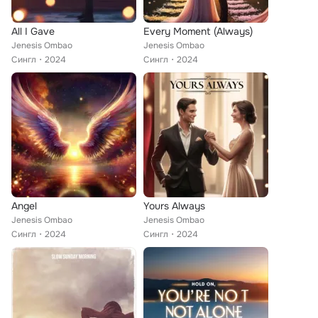
All I Gave
Every Moment (Always)
Jenesis Ombao
Jenesis Ombao
Сингл
2024
Сингл
2024
Angel
Yours Always
Jenesis Ombao
Jenesis Ombao
Сингл
2024
Сингл
2024