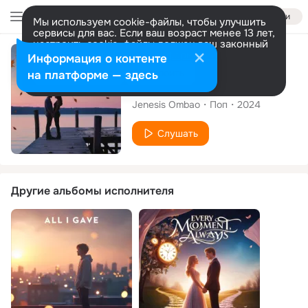
Войти
Мы используем cookie-файлы, чтобы улучшить
сервисы для вас. Если ваш возраст менее 13 лет,
настроить cookie-файлы должен ваш законный
представитель.
Больше информации
Сингл
Информация о контенте
Разрешить все
Настроить
на платформе — здесь
Where We Belong
Jenesis Ombao
Поп
2024
Слушать
Другие альбомы исполнителя