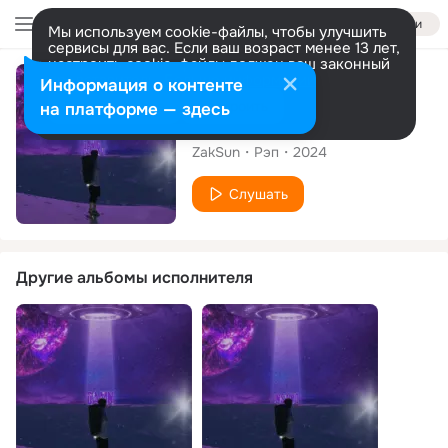
Войти
Мы используем cookie-файлы, чтобы улучшить
сервисы для вас. Если ваш возраст менее 13 лет,
настроить cookie-файлы должен ваш законный
представитель.
Больше информации
Сингл
Информация о контенте
Разрешить все
Настроить
на платформе — здесь
David Beckham
ZakSun
Рэп
2024
Слушать
Другие альбомы исполнителя