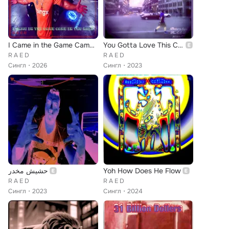
I Came in the Game Came in the Rain
You Gotta Love This City Babbe
R A E D
R A E D
Сингл
2026
Сингл
2023
حشيش مخدر
Yoh How Does He Flow
R A E D
R A E D
Сингл
2023
Сингл
2024