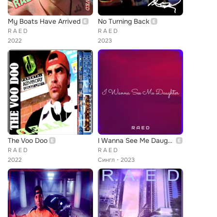
My Boats Have Arrived
No Turning Back
R A E D
R A E D
2022
2023
The Voo Doo
I Wanna See Me Daughter
R A E D
R A E D
2022
Сингл
2023