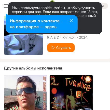
Войти
Мы используем cookie-файлы, чтобы улучшить
сервисы для вас. Если ваш возраст менее 13 лет,
настроить cookie-файлы должен ваш законный
представитель.
Больше информации
Сингл
Информация о контенте
Разрешить все
Настроить
на платформе — здесь
Some Say Hello
R A E D
Хип-хоп
2024
Слушать
Другие альбомы исполнителя