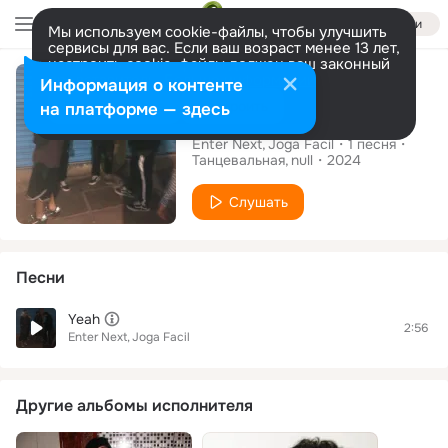
Войти
Мы используем cookie-файлы, чтобы улучшить
сервисы для вас. Если ваш возраст менее 13 лет,
настроить cookie-файлы должен ваш законный
Сингл
представитель.
Больше информации
Информация о контенте
Разрешить все
Настроить
на платформе — здесь
Yeah
Enter Next
Joga Facil
1
песня
Танцевальная
null
2024
Слушать
Песни
Yeah
2:56
Enter Next
Joga Facil
Другие альбомы исполнителя