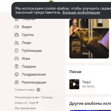
Мы используем cookie-файлы, чтобы улучшить сервис
законный представитель.
Больше информации
Левая
Главная
колонка
Видео
Группы
Люди
Публикации
Игры
Подарки
Песни
Поздравления
Tequi
Рекомендации
NK Bellic
Сменить язык
Рекламодателям
Помощь
Новости
Ещё
Другие альбомы исп
Мы применяем