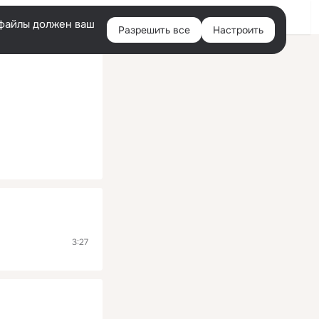
Помощь
Войти
й
e-файлы должен ваш
Разрешить все
Настроить
Правая
колонка
3:27