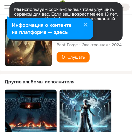
Войти
Мы используем cookie-файлы, чтобы улучшить
сервисы для вас. Если ваш возраст менее 13 лет,
настроить cookie-файлы должен ваш законный
представитель.
Больше информации
Сингл
Информация о контенте
Разрешить все
Настроить
на платформе — здесь
Ghost
Beat Forge
Электронная
2024
Слушать
Другие альбомы исполнителя