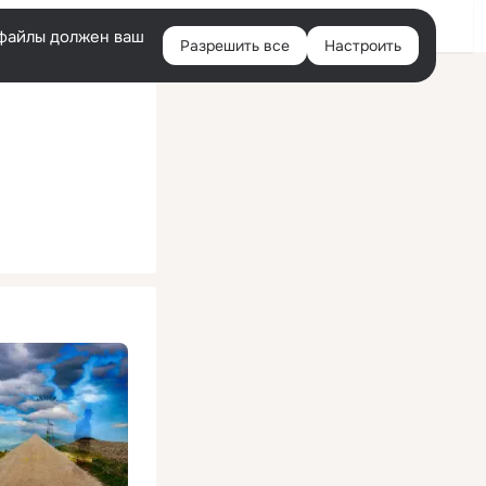
Помощь
Войти
й
e-файлы должен ваш
Разрешить все
Настроить
Правая
колонка