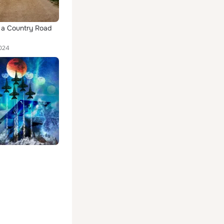
 a Country Road
024