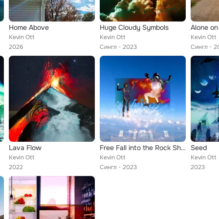
Home Above
Huge Cloudy Symbols
Alone on
Kevin Ott
Kevin Ott
Kevin Ott
2026
Сингл
2023
Сингл
2
Lava Flow
Free Fall into the Rock Show
Seed
Kevin Ott
Kevin Ott
Kevin Ott
2022
Сингл
2023
2023