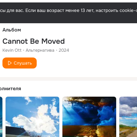
Русски
ы для вас. Если ваш возраст менее 13 лет, настроить cooki
Альбом
Cannot Be Moved
Kevin Ott
Альтернатива
2024
Слушать
олнителя