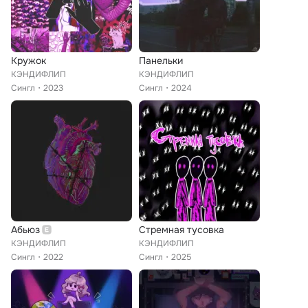
Кружок
Панельки
КЭНДИФЛИП
КЭНДИФЛИП
Сингл
2023
Сингл
2024
Абьюз
Стремная тусовка
КЭНДИФЛИП
КЭНДИФЛИП
Сингл
2022
Сингл
2025