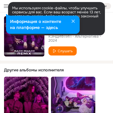
Войти
Мы используем cookie-файлы, чтобы улучшить
сервисы для вас. Если ваш возраст менее 13 лет,
настроить cookie-файлы должен ваш законный
Альбом
представитель.
Больше информации
Информация о контенте
Разрешить все
Настроить
на платформе — здесь
Вдох-выдох Remix
КЭНДИФЛИП
Альтернатива
2024
Слушать
Другие альбомы исполнителя