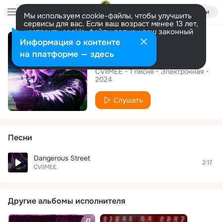
Войти
Мы используем cookie-файлы, чтобы улучшить
сервисы для вас. Если ваш возраст менее 13 лет,
настроить cookie-файлы должен ваш законный
Сингл
представитель.
Больше информации
Информация о контенте
Разрешить все
Настроить
на платформе — здесь
Dangerous Street
CVllMEE
1
песня
Электронная
2024
Слушать
Песни
Dangerous Street
2:17
CVllMEE
Другие альбомы исполнителя