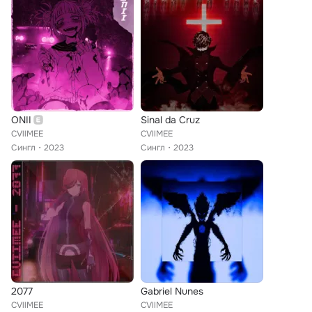
ONII
Sinal da Cruz
CVllMEE
CVllMEE
Сингл
2023
Сингл
2023
2077
Gabriel Nunes
CVllMEE
CVllMEE