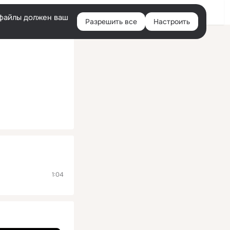
Помощь
Войти
й
e-файлы должен ваш
Разрешить все
Настроить
Правая
колонка
1:04