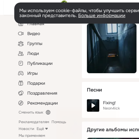
Мы используем cookie-файлы, чтобы улучшить сервис
законный представитель.
Больше информации
Левая
Главная
колонка
Видео
Группы
Люди
Публикации
Игры
Подарки
Песни
Поздравления
Fixing!
Рекомендации
Neon4ick
Сменить язык
Рекламодателям
Помощь
Новости
Ещё
Другие альбомы исп
Мы применяем