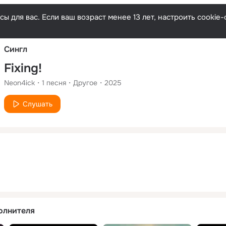
Русски
ы для вас. Если ваш возраст менее 13 лет, настроить cooki
Сингл
Fixing!
Neon4ick
1
песня
Другое
2025
Слушать
олнителя