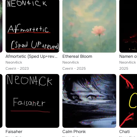
Afmortetic (Sped Up+reverb)
Ethereal Bloom
Namen o
Neon4ick
Neon4ick
Neon4ick
Сингл
2023
Сингл
2025
2025
Faisaher
Calm Phonk
Chati