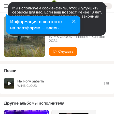
Войти
Мы используем cookie-файлы, чтобы улучшить
сервисы для вас. Если ваш возраст менее 13 лет,
настроить cookie-файлы должен ваш законный
Сингл
представитель.
Больше информации
Информация о контенте
Разрешить все
Настроить
на платформе — здесь
Не могу забыть
WIMS CLOUD
1
песня
Хип-хоп
2024
Слушать
Песни
Не могу забыть
3:51
WIMS CLOUD
Другие альбомы исполнителя