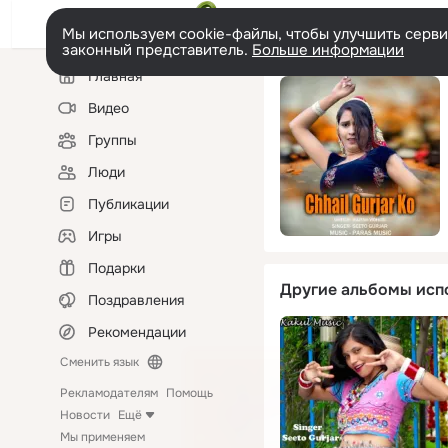
Мы используем cookie-файлы, чтобы улучшить сервис
законный представитель.
Больше информации
Левая
Главная
колонка
Видео
Группы
Люди
Публикации
Игры
Подарки
Другие альбомы исп
Поздравления
Рекомендации
Сменить язык
Рекламодателям
Помощь
Новости
Ещё
Мы применяем