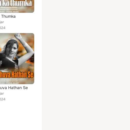
a Thumka
jar
024
huva Hathan Se
jar
024