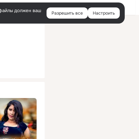
Помощь
Войти
й
e-файлы должен ваш
Разрешить все
Настроить
Правая
колонка