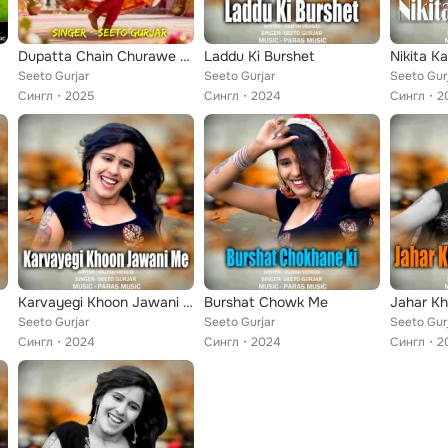
Dupatta Chain Churawe Se
Laddu Ki Burshet
Nikita K
Seeto Gurjar
Seeto Gurjar
Seeto Gur
Сингл
2025
Сингл
2024
Сингл
2
Karvayegi Khoon Jawani Me
Burshat Chowk Me
Jahar K
Seeto Gurjar
Seeto Gurjar
Seeto Gur
Сингл
2024
Сингл
2024
Сингл
2