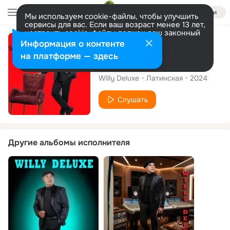
Войти
Мы используем cookie-файлы, чтобы улучшить
сервисы для вас. Если ваш возраст менее 13 лет,
настроить cookie-файлы должен ваш законный
представитель.
Больше информации
Сингл
Информация о контенте
Разрешить все
Настроить
на платформе — здесь
Muerto El Perro
Willy Deluxe
Латинская
2024
Слушать
Другие альбомы исполнителя