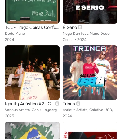
TCC- Trago Coisas Confusas
É Sério
Dudu Mano
Nego Dan feat. Mano Dudu
2024
Сингл
2024
Igacity Acústico #2 : Cicatrizes & Flores
Trinca
Various Artists, Gank, Joycergm, Dka$h, Wika void, $Hunter L dragon$, McKaykesp, Showza, mano DUDU, MC KL FR
Various Artists, Coletivo USB, Mano Dudu, Kblo Dub, Mano Totas
2025
2024