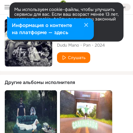
Войти
Мы используем cookie-файлы, чтобы улучшить
сервисы для вас. Если ваш возраст менее 13 лет,
настроить cookie-файлы должен ваш законный
представитель.
Больше информации
Сингл
Информация о контенте
Разрешить все
Настроить
на платформе — здесь
Altos Planos
Dudu Mano
Рэп
2024
Слушать
Другие альбомы исполнителя