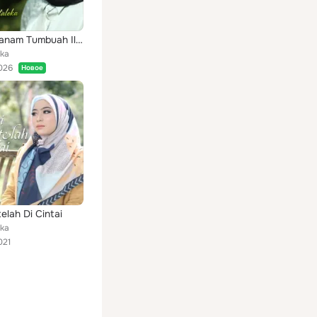
Padi Di Tanam Tumbuah Ilalang
oka
026
Новое
elah Di Cintai
oka
021