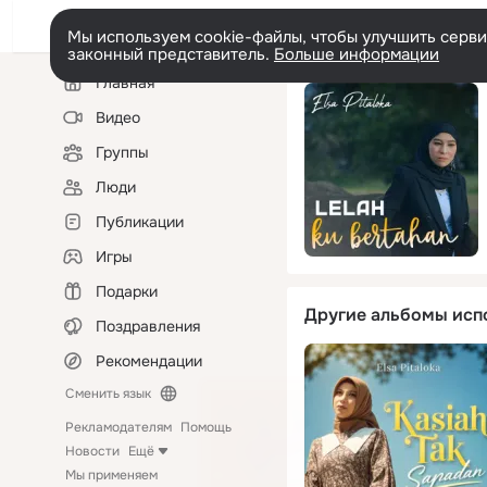
Мы используем cookie-файлы, чтобы улучшить сервис
законный представитель.
Больше информации
Левая
Главная
колонка
Видео
Группы
Люди
Публикации
Игры
Подарки
Другие альбомы исп
Поздравления
Рекомендации
Сменить язык
Рекламодателям
Помощь
Новости
Ещё
Мы применяем