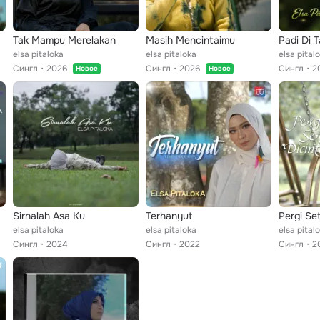
Tak Mampu Merelakan
Masih Mencintaimu
elsa pitaloka
elsa pitaloka
elsa pital
Сингл
2026
Сингл
2026
Сингл
2
Новое
Новое
Sirnalah Asa Ku
Terhanyut
Pergi Set
elsa pitaloka
elsa pitaloka
elsa pital
Сингл
2024
Сингл
2022
Сингл
2