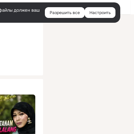
Помощь
Войти
й
e-файлы должен ваш
Разрешить все
Настроить
Правая
колонка