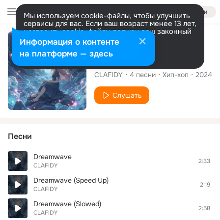
Войти
Мы используем cookie-файлы, чтобы улучшить
сервисы для вас. Если ваш возраст менее 13 лет,
настроить cookie-файлы должен ваш законный
представитель.
Больше информации
Альбом
Информация о контенте
Разрешить все
Настроить
на платформе — здесь
Dreamwave
CLAFIDY
4
песни
Хип-хоп
2024
Слушать
Песни
Dreamwave
2:33
CLAFIDY
Dreamwave (Speed Up)
2:19
CLAFIDY
Dreamwave (Slowed)
2:58
CLAFIDY