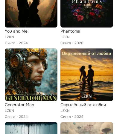
You and Me
Phantoms
LZKN
LZKN
Сингл
2024
Сингл
2026
Generator Man
Окрылённый от любви
LZKN
LZKN
Сингл
2024
Сингл
2024