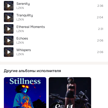
Serenity
2:36
LZKN
Tranquility
2:04
LZKN
Ethereal Moments
2:31
LZKN
Echoes
2:06
LZKN
Whispers
2:06
LZKN
Другие альбомы исполнителя