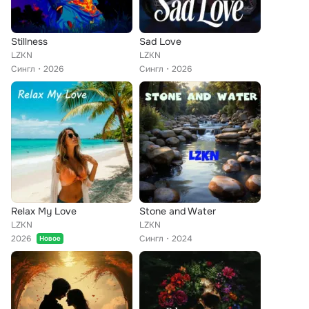
Stillness
Sad Love
LZKN
LZKN
Сингл
2026
Сингл
2026
Relax My Love
Stone and Water
LZKN
LZKN
2026
Сингл
2024
Новое