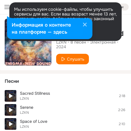
Войти
Мы используем cookie-файлы, чтобы улучшить
сервисы для вас. Если ваш возраст менее 13 лет,
настроить cookie-файлы должен ваш законный
Альбом
представитель.
Больше информации
Информация о контенте
Разрешить все
Настроить
на платформе — здесь
Enigma: New Sound
LZKN
8
песен
Электронная
2024
Слушать
Песни
Sacred Stillness
2:18
LZKN
Serene
2:26
LZKN
Space of Love
2:10
LZKN